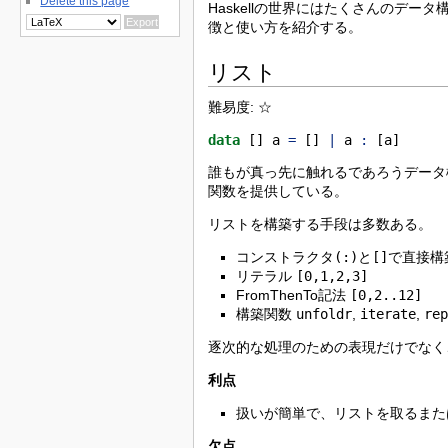
Delete this page
Haskellの世界にはたくさんのデ
徴と使い方を紹介する。
リスト
難易度: ☆
data
 [] a 
=
 [] 
|
 a 
:
 [a] 
誰もが真っ先に触れるであろうデータ
関数を提供している。
リストを構築する手段は多数ある。
コンストラクタ
(:)
と
[]
で直接構
リテラル
[0,1,2,3]
FromThenTo記法
[0,2..12]
構築関数
unfoldr
,
iterate
,
re
逐次的な処理のための表現だけでなく
利点
扱いが簡単で、リストを取るまた
欠点