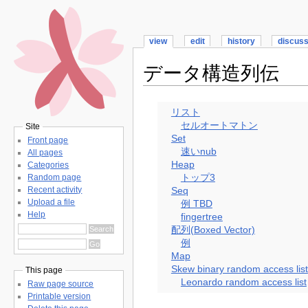
view
edit
history
discus
データ構造列伝
リスト
セルオートマトン
Site
Set
Front page
速いnub
All pages
Heap
Categories
トップ3
Random page
Recent activity
Seq
Upload a file
例 TBD
Help
fingertree
配列(Boxed Vector)
例
Map
Skew binary random access list
This page
Leonardo random access list
Raw page source
Printable version