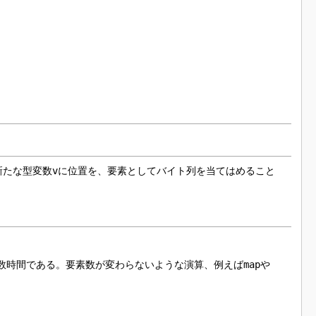
新たな型変数
v
に位置を、要素としてバイト列を当てはめること
定数時間である。要素数が変わらないような演算、例えば
map
や