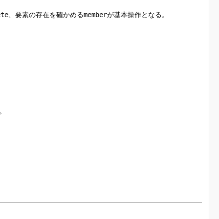
ete
、要素の存在を確かめる
member
が基本操作となる。
。