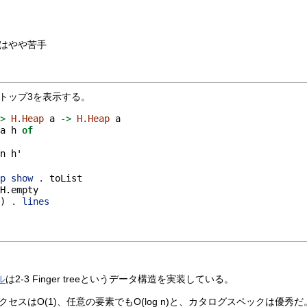
はやや苦手
トップ3を表示する。
->
H.Heap
 a 
->
H.Heap
 a
 a h 
of
in h'
ap
show
.
 toList
 H.empty
t
) 
.
lines
ル
は2-3 Finger treeというデータ構造を実装している。
セスはO(1)、任意の要素でもO(log n)と、カタログスペックは優