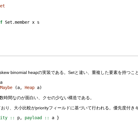
Set
if
 Set.member x s
)
ped skew binomial heapの実装である。Setと違い、重複した要素を持
 a
Maybe
 (a, 
Heap
 a)
)も定数時間なのが面白い、クセの少ない構造である。
ており、大小比較がpriorityフィールドに基づいて行われる。優先度付
rity ::
 p,
 payload ::
 a }