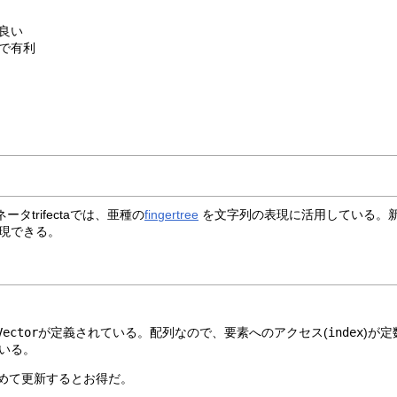
良い
で有利
タtrifectaでは、亜種の
fingertree
を文字列の表現に活用している。
現できる。
Vector
が定義されている。配列なので、要素へのアクセス(
index
)が
いる。
めて更新するとお得だ。