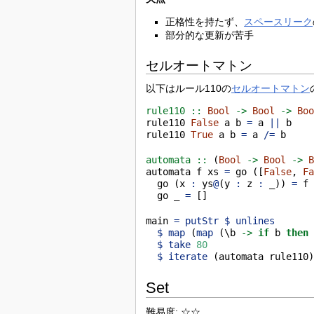
正格性を持たず、
スペースリーク
部分的な更新が苦手
セルオートマトン
以下はルール110の
セルオートマトン
rule110 ::
Bool
->
Bool
->
Bo
rule110 
False
 a b 
=
 a 
||
 b
rule110 
True
 a b 
=
 a 
/=
 b
automata ::
 (
Bool
->
Bool
->
automata f xs 
=
 go ([
False
, 
F
  go (x 
:
 ys
@
(y 
:
 z 
:
 _)) 
=
 f
  go _ 
=
 []
main 
=
putStr
$
unlines
$
map
 (
map
 (\b 
->
if
 b 
then
$
take
80
$
iterate
 (automata rule110
Set
難易度: ☆☆