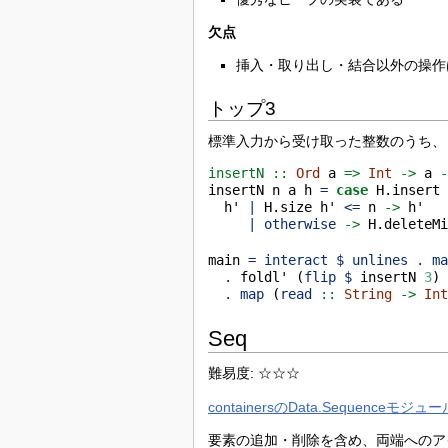
欠点
挿入・取り出し・結合以外の操作
トップ3
標準入力から受け取った整数のうち、
insertN ::
Ord
 a 
=>
Int
->
 a 
insertN n a h 
=
case
 H.insert
  h' 
|
 H.size h' 
<=
 n 
->
 h'
|
otherwise
->
 H.deleteM
main 
=
interact
$
unlines
.
m
.
 foldl' (
flip
$
 insertN 
3
)
.
map
 (
read
 ::
String
->
In
Seq
難易度: ☆☆☆
containersのData.Sequenceモジュー
要素の追加・削除を含め、両端へのアク