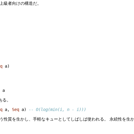
上級者向けの構造だ。
eq
 a)
>
 a
である。
eq
 a, 
Seq
 a) 
-- O(log(min(i, n - i)))
う性質を生かし、手軽なキューとしてしばしば使われる。 永続性を生