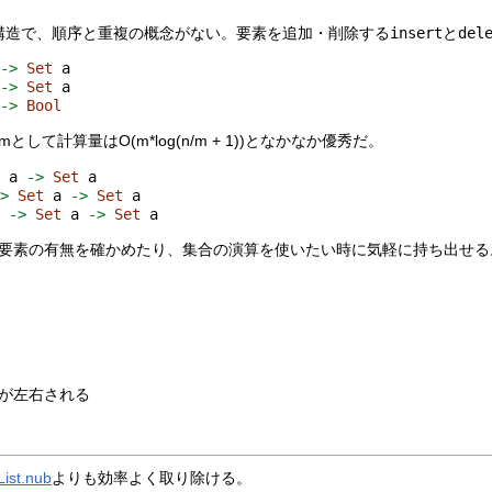
構造で、順序と重複の概念がない。要素を追加・削除する
insert
と
del
 
->
Set
 a
 
->
Set
 a
 
->
Bool
て計算量はO(m*log(n/m + 1))となかなか優秀だ。
t
 a 
->
Set
 a
->
Set
 a 
->
Set
 a
a 
->
Set
 a 
->
Set
 a
要素の有無を確かめたり、集合の演算を使いたい時に気軽に持ち出せる
が左右される
List.nub
よりも効率よく取り除ける。