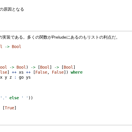
の原因となる
の実装である。多くの関数がPreludeにあるのもリストの利点だ。
ol
->
Bool
Bool
->
Bool
) 
->
 [
Bool
] 
->
 [
Bool
]
alse
] 
++
 xs 
++
 [
False
, 
False
]) 
where
 x y z 
:
 go ys
'.'
else
' '
))
) [
True
]