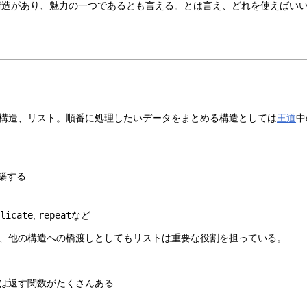
ータ構造があり、魅力の一つであるとも言える。とは言え、どれを使えばいい
構造、リスト。順番に処理したいデータをまとめる構造としては
王道
中
築する
plicate
,
repeat
など
、他の構造への橋渡しとしてもリストは重要な役割を担っている。
は返す関数がたくさんある