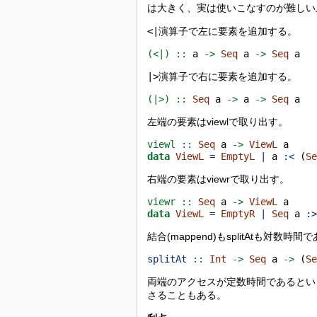
は大きく、実は使いこなすのが難しい
<|
演算子で左に要素を追加する。
(<|) ::
 a 
->
Seq
 a 
->
Seq
 a
|>
演算子で右に要素を追加する。
(|>) ::
Seq
 a 
->
 a 
->
Seq
 a
左端の要素はviewlで取り出す。
viewl ::
Seq
 a 
->
ViewL
 a
data
ViewL
=
EmptyL
|
 a 
:<
 (
S
右端の要素はviewrで取り出す。
viewr ::
Seq
 a 
->
ViewL
 a
data
ViewL
=
EmptyR
|
Seq
 a 
:
結合(mappend)もsplitAtも対数時間
splitAt
 ::
Int
->
Seq
 a 
->
 (
S
両端のアクセスが定数時間であるとい
さることもある。