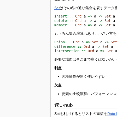
Set
はその名の通り集合を表すデータ
insert ::
Ord
 a 
=>
 a 
->
Set
 a
delete ::
Ord
 a 
=>
 a 
->
Set
 a
member ::
Ord
 a 
=>
 a 
->
Set
 a
もちろん集合演算もあり、小さい方をmとし
union ::
Ord
 a 
=>
Set
 a 
->
Se
difference ::
Ord
 a 
=>
Set
 a 
intersection ::
Ord
 a 
=>
Set
 
必要な場面はそこまで多くはないが、
利点
各種操作が速く使いやすい
欠点
要素の比較演算にパフォーマンス
速いnub
Setを利用するとリストの重複を
Data.