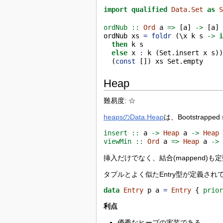
import
qualified
Data.Set
as
ordNub ::
Ord
 a 
=>
 [a] 
->
 [a]
ordNub xs 
=
foldr
 (\x k s 
->
then
 k s
else
 x 
:
 k (Set.insert x s)
  (
const
 []) xs Set.empty
Heap
難易度: ☆
heapsのData.Heap
は、Bootstrap
insert ::
 a 
->
Heap
 a 
->
Heap
viewMin ::
Ord
 a 
=>
Heap
 a 
->
挿入だけでなく、結合(mappend
タプルとよく似たEntry型が定義され
data
Entry
 p a 
=
Entry
 {
 prio
利点
優秀なヒープの実装である