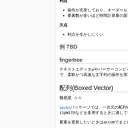
利点
操作が充実しており、オーダーも
要素数が多いほど時間計算量の面
欠点
利点を生かしにくい
例 TBD
fingertree
テキストエディタyiやパーサーコンビネー
で、柔軟かつ高速な文字列の操作を実
配列(Boxed Vector)
難易度: ☆☆
vector
パッケージでは、一次元の配列
zipWith
などを多用するときに適して
要素を更新したいときは
accum
でまと