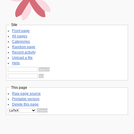
Site
Front page
All pages
Categories
Random page
Recent activity
Upload a file
Help
This page
Raw page source
Printable version
Delete this page