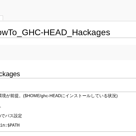
s
HowTo_GHC-HEAD_Hackages
kages
境が前提。($HOME/ghc-HEADにインストールしている状況)
群。
のでパス設定
bin:$PATH