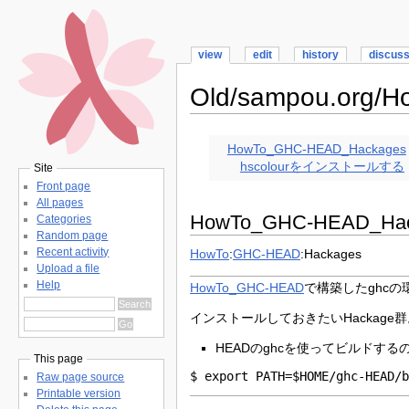
view
edit
history
discus
Old/sampou.org/
HowTo_GHC-HEAD_Hackages
hscolourをインストールする
Site
Front page
All pages
HowTo_GHC-HEAD_Hac
Categories
Random page
Recent activity
HowTo
:
GHC-HEAD
:Hackages
Upload a file
Help
HowTo_GHC-HEAD
で構築したghcの環
インストールしておきたいHackage
HEADのghcを使ってビルドする
This page
$ export PATH=$HOME/ghc-HEAD/
Raw page source
Printable version