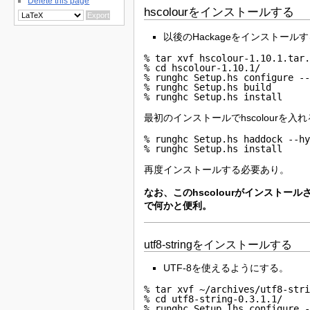
Delete this page
hscolourをインストールする
以後のHackageをインストール
% tar xvf hscolour-1.10.1.tar.
% cd hscolour-1.10.1/

% runghc Setup.hs configure --
% runghc Setup.hs build

% runghc Setup.hs install
最初のインストールでhscolourを入れること
% runghc Setup.hs haddock --hy
% runghc Setup.hs install
再度インストールする必要あり。
なお、このhscolourがインストールさ
で何かと便利。
utf8-stringをインストールする
UTF-8を使えるようにする。
% tar xvf ~/archives/utf8-stri
% cd utf8-string-0.3.1.1/

% runghc Setup.lhs configure -