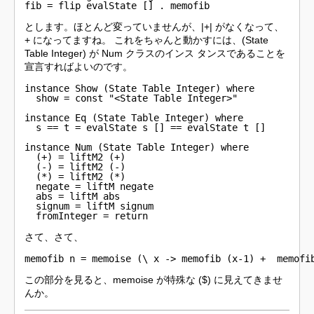
fib = flip evalState [] . memofib
とします。ほとんど変っていませんが、|+| がなくなって、
+ になってますね。 これをちゃんと動かすには、(State
Table Integer) が Num クラスのインス タンスであることを
宣言すればよいのです。
instance Show (State Table Integer) where

  show = const "<State Table Integer>"

instance Eq (State Table Integer) where

  s == t = evalState s [] == evalState t []

instance Num (State Table Integer) where

  (+) = liftM2 (+)

  (-) = liftM2 (-)

  (*) = liftM2 (*)

  negate = liftM negate

  abs = liftM abs

  signum = liftM signum

  fromInteger = return
さて、さて、
memofib n = memoise (\ x -> memofib (x-1) +  memofi
この部分を見ると、memoise が特殊な ($) に見えてきませ
んか。