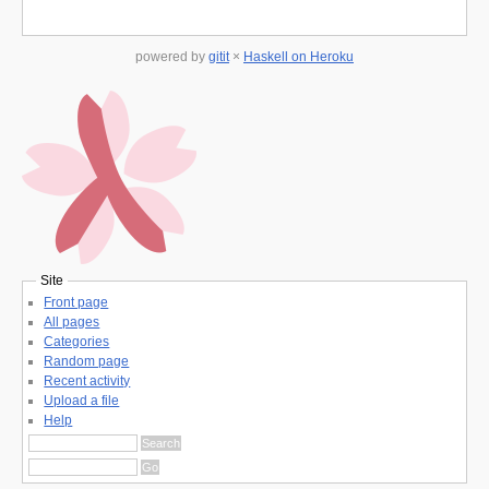
powered by
gitit
×
Haskell on Heroku
Site
Front page
All pages
Categories
Random page
Recent activity
Upload a file
Help