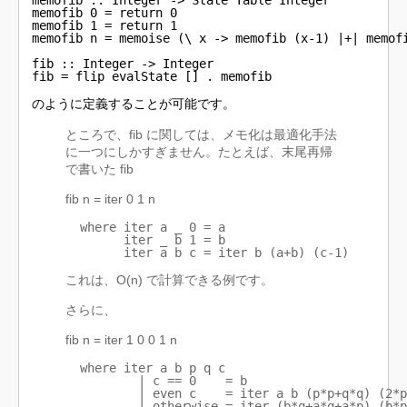
memofib :: Integer -> State Table Integer

memofib 0 = return 0

memofib 1 = return 1

memofib n = memoise (\ x -> memofib (x-1) |+| memofi
fib :: Integer -> Integer                           
fib = flip evalState [] . memofib
のように定義することが可能です。
ところで、fib に関しては、メモ化は最適化手法
に一つにしかすぎません。たとえば、末尾再帰
で書いた fib
fib n = iter 0 1 n
  where iter a _ 0 = a

        iter _ b 1 = b

        iter a b c = iter b (a+b) (c-1)
これは、O(n) で計算できる例です。
さらに、
fib n = iter 1 0 0 1 n
  where iter a b p q c

          | c == 0    = b

          | even c    = iter a b (p*p+q*q) (2*p
          | otherwise = iter (b*q+a*q+a*p) (b*p