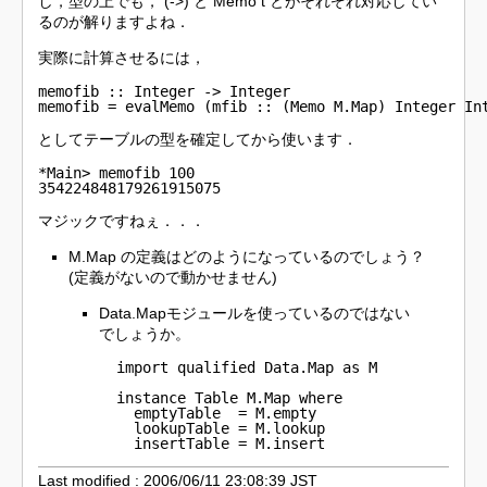
し，型の上でも， (->) と Memo t とがそれぞれ対応してい
るのが解りますよね．
実際に計算させるには，
memofib :: Integer -> Integer

memofib = evalMemo (mfib :: (Memo M.Map) Integer In
としてテーブルの型を確定してから使います．
*Main> memofib 100

354224848179261915075
マジックですねぇ．．．
M.Map の定義はどのようになっているのでしょう？
(定義がないので動かせません)
Data.Mapモジュールを使っているのではない
でしょうか。
  import qualified Data.Map as M

  instance Table M.Map where

    emptyTable  = M.empty

    lookupTable = M.lookup

    insertTable = M.insert
Last modified : 2006/06/11 23:08:39 JST