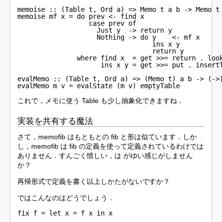
memoise :: (Table t, Ord a) => Memo t a b -> Memo t 
memoise mf x = do prev <- find x

                  case prev of

                    Just y  -> return y

                    Nothing -> do y    <- mf x

                                  ins x y

                                  return y

               where find x  = get >>= return . look
                     ins x y = get >>= put . insertT
evalMemo :: (Table t, Ord a) => (Memo t) a b -> (->)
evalMemo m v = evalState (m v) emptyTable
これで，メモに使う Table も少し抽象化できますね．
実装を共有する魔法
さて，memofib はもともとの fib と形は似ています．しか
し，memofib は fib の定義を使って定義されているわけでは
ありません．すんごく惜しい，は がゆい感じがしません
か？
再帰形式で定義を書く以上しかたがないですか？
ではこんなのはどうでしょう．
fix f = let x = f x in x