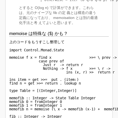
とすると O(log n) で計算ができます。これら
は、元のナイーブな fib の定 義とは構造の違う
定義になっており、 memoisation とは別の最適
化手法と考 えてよいと思います。
memoise は特殊な ($) かも？
上のコードをもうすこし整理して
import Control.Monad.State

memoise f x = find x                  >>= \ prev ->

              case prev of

                Just r  -> return r

                Nothing -> f x        >>= \ r ->

                           ins (x, r) >>  return r

ins item = get >>=  put . (item:)

find n = get >>= return . lookup n

type Table = [(Integer,Integer)]

memofib :: Integer -> State Table Integer

memofib 0 = fromInteger 0

memofib 1 = fromInteger 1

memofib n = memoise (\ x -> memofib (x-1) +  memofib
fib :: Integer -> Integer                           