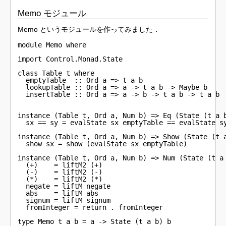
Memo モジュール
Memo というモジュールを作ってみました．
module Memo where

import Control.Monad.State

class Table t where

  emptyTable  :: Ord a => t a b

  lookupTable :: Ord a => a -> t a b -> Maybe b

  insertTable :: Ord a => a -> b -> t a b -> t a b

instance (Table t, Ord a, Num b) => Eq (State (t a b
  sx == sy = evalState sx emptyTable == evalState sy
instance (Table t, Ord a, Num b) => Show (State (t a
  show sx = show (evalState sx emptyTable)

instance (Table t, Ord a, Num b) => Num (State (t a 
  (+)    = liftM2 (+)

  (-)    = liftM2 (-)

  (*)    = liftM2 (*)

  negate = liftM negate

  abs    = liftM abs

  signum = liftM signum

  fromInteger = return . fromInteger

type Memo t a b = a -> State (t a b) b
