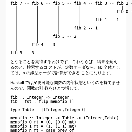
fib 7 -- fib 6 -- fib 5 -- fib 4 -- fib 3 -- fib 2 -
  |        |        |        |        |        |    
  |        |        |        |        |      fib 0 -
  |        |        |        |        |             
  |        |        |        |      fib 1 -- 1      
  |        |        |        |                      
  |        |        |      fib 2 -- 1

  |        |        |

  |        |      fib 3 -- 2

  |        |

  |      fib 4 -- 3

  |  

fib 5 -- 5
となることを期待するわけです。これならば、結果を覚え
るのと、検索するコ ストが、定数オーダなら、fib 全体とし
ては、n の線型オーダで計算ができる ことになります。
Haskell では変更可能な関数の内部状態というのを持てませ
んので、関数の引 数をひとつ増して、
fib :: Integer -> Integer

fib = fst . flip memofib []

type Table = [(Integer,Integer)]

memofib :: Integer -> Table -> (Integer,Table)

memofib 0 mt = (0, (0,0):mt)

memofib 1 mt = (1, (1,1):mt)

memofib n mt = case prev of 
