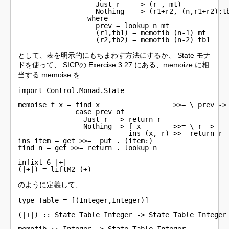
                   Just r    -> (r , mt)

                   Nothing   -> (r1+r2, (n,r1+r2):tb
                 where

                   prev = lookup n mt

                   (r1,tb1) = memofib (n-1) mt

                   (r2,tb2) = memofib (n-2) tb1
として、表を明示的にもちまわす方法にするか、 State モナ
ドを使って、 SICPの Exercise 3.27 にある、memoize に相
当する memoise を
import Control.Monad.State

memoise f x = find x                  >>= \ prev ->

              case prev of

                Just r  -> return r

                Nothing -> f x        >>= \ r ->

                           ins (x, r) >>  return r

ins item = get >>=  put . (item:)

find n = get >>= return . lookup n

infixl 6 |+|

(|+|) = liftM2 (+)
のように定義して、
type Table = [(Integer,Integer)]

(|+|) :: State Table Integer -> State Table Integer 