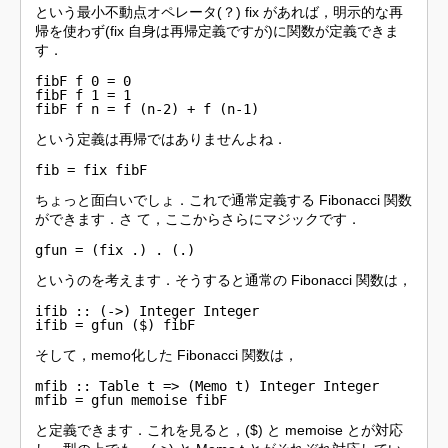
という最小不動点オペレータ(？) fix があれば，明示的な再
帰を使わず(fix 自身は再帰定義ですが)に関数が定義できま
す．
fibF f 0 = 0

fibF f 1 = 1

fibF f n = f (n-2) + f (n-1)
という定義は再帰ではありませんよね．
fib = fix fibF
ちょっと面白いでしょ．これで通常定義する Fibonacci 関数
ができます．さ て，ここからさらにマジックです．
gfun = (fix .) . (.)
というのを考えます．そうすると通常の Fibonacci 関数は，
ifib :: (->) Integer Integer

ifib = gfun ($) fibF
そして，memo化した Fibonacci 関数は，
mfib :: Table t => (Memo t) Integer Integer

mfib = gfun memoise fibF
と定義できます．これを見ると，($) と memoise とが対応