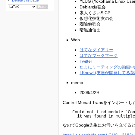
Delete this page
YLUG (Yokohama Linux 
Debian勉強会
素人くさいSICP
仮想化技術友の会
圏論勉強会
暗黒通信団
Web
はてなダイアリー
はてなブックマーク
Twitter
たまにミーティングの動画中
I Know! (友達が開発してる
memo
2009/4/29
Control.Monad.Transを
    Could not find module `Con
      it was found in multipl
なのでGoogle先生にお伺いを立て