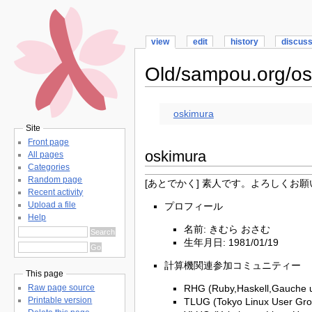
view
edit
history
discus
Old/sampou.org/os
oskimura
Site
Front page
oskimura
All pages
Categories
Random page
[あとでかく] 素人です。よろしくお
Recent activity
Upload a file
プロフィール
Help
名前: きむら おさむ
生年月日: 1981/01/19
計算機関連参加コミュニティー
This page
RHG (Ruby,Haskell,Gauche u
Raw page source
Printable version
TLUG (Tokyo Linux User Gro