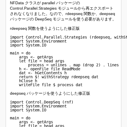
NFData クラスが parallel パッケージの
Control.Parallel.Strategies モジュールから再エクスポート
されなくなりました。なので、rdeepseq 関数か、deepseq
パッケージの DeepSeq モジュールを使う必要があります。
rdeepseq 関数を使うようにした修正版
import Control.Parallel.Strategies (rdeepseq, withSt
import System.Environment

import System.IO

main = do

    args <- getArgs

    let file = head args

        process = unlines . map (drop 2) . lines

    h <- openFile file ReadMode

    dat <- hGetContents h

    return $! withStrategy rdeepseq dat

    hClose h

    writeFile file $ process dat
deepseq パッケージを使うようにした修正版
import Control.DeepSeq (rnf)

import System.Environment

import System.IO

main = do

    args <- getArgs

    let file = head args
