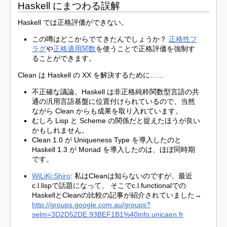
Haskell にまつわる誤解
Haskell では正格評価ができない。
この噂はどこからでてきたんでしょうか？
正格性フ
ラグ
や
正格適用関数
を使うことで正格評価を強制す
ることができます。
Clean は Haskell の XX を解決するために……
不正確な議論。Haskell は非正格純粋関数型言語の共
通の汎用言語基盤に位置付けられているので、当然
ながら Clean からも成果を取り入れています。
むしろ Lisp と Scheme の関係だと捉えたほうが良い
かもしれません。
Clean 1.0 が Uniqueness Type を導入したのと
Haskell 1.3 が Monad を導入したのは、ほぼ同時期
です。
WiLiKi:Shiro
: 私はCleanは知らないのですが、最近
c.l.lispで話題になって、 そこでc.l.functionalでの
HaskellとCleanの比較の記事が紹介されていました→
http://groups.google.com.au/groups?
selm=3D2D52DE.93BEF1B1%40info.unicaen.fr