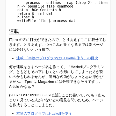
        process = unlines . map (drop 2) . lines

    h <- openFile file ReadMode

    dat <- hGetContents h

    return $! rnf dat

    hClose h

    writeFile file $ process dat
連載
ITpro の方に目次ができたので、とりあえずここに載せてお
きます。とりあえず、つっこみが多くなるまでは別ページ
には分けないという形で。
連載:「本物のプログラマはHaskellを使う」の目次
何か連載をさすページ名を作って、「Haskellプログラミン
グ」ともどもその下におくという形にしてしまった方が良
いのかもしれませんが、適当な名前がちょっと思い浮かび
ません。ITpro は Magazine には分類できなそうですし。
Article かなぁ？
(2007/03/07 09:03:56 JST)追記:ここに書いていても（あん
まり）見ている人がいないとの意見を聞いたため、ページ
を作成することにしました。
本物のプログラマはHaskellを使う