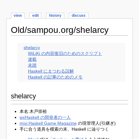
view
edit
history
discuss
Old/sampou.org/shelarcy
shelarcy
WiLiKi の内容復旧のためのスクリプト
連載
未踏
Haskell にまつわる誤解
Haskell の記事のためのメモ
shelarcy
本名:木戸崇裕
wxHaskell の開発者の一人
mixi:Haskell Game Magazine
の現管理人(引継ぎ)
手に合う道具を模索の末、Haskell に辿りつく