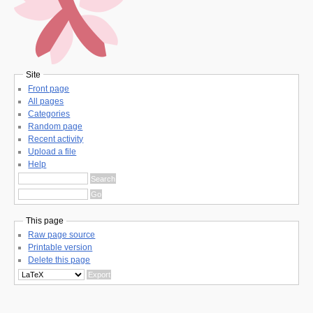
Site
Front page
All pages
Categories
Random page
Recent activity
Upload a file
Help
This page
Raw page source
Printable version
Delete this page