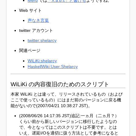
Merd
では
「X.a.b.c」と書ける
ようですね。
Web サイト
声なき言葉
twitter アカウント
twitter:shelarcy
関連ページ
WiLiKi:shelarcy
HaskellWiki:User:Shelarcy
WiLiKi の内容復旧のためのスクリプト
本家 WiLiKi とは違って、リリースされているもの（および
ここで使っているもの）にはまだ前のバージョンに戻る機
能がないので(2007/04/21 10:38:27 JST)。
(2008/06/26 14:17:35 JST)追記:一ヵ月（二ヵ月？）
くらい前から新しいバージョンに移行したようなの
で、今となってはこのスクリプトは不要です。とは
いえ、遅延I/Oを適切に扱う方法として参考になると