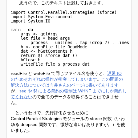
思うので、このテキストは残しておきます。
import Control.Parallel.Strategies (sforce)

import System.Environment

import System.IO

main = do

    args <- getArgs

    let file = head args

        process = unlines . map (drop 2) . lines

    h <- openFile file ReadMode

    dat <- hGetContents h

    return $! sforce dat ()

    hClose h

    writeFile file $ process dat
readFile と writeFile で同じファイル名を使うと、
遅延 IO
のためそれぞれの操作が衝突してしまいます
。
この問題の
解決方法については向井さんのページに書いてあります
が、
seq や $! による簡約の強制は WHNF までにしか簡約し
てくれない
ので全てのデータを取得することはできませ
ん。
…というわけで、先行評価させるために
Control.Parallel.Strategies モジュールの sforce 関数（いわ
ゆる deepseq 関数です。微妙な違いはありますが。）を使
いました。