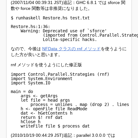
(2007/11/04 00:39:31 JST)追記：GHC 6.8.1 では sforce 関
数や force 関数等は非推奨になりました。
$ runhaskell Restore.hs test.txt

Restore.hs:1:36:

    Warning: Deprecated use of `sforce'

             (imported from Control.Parallel.Strateg
             Lolita-specific hacks.
なので、今後は
NFData クラスの rnf メソッド
を使うように
した方が良いと思います。
rnf メソッドを使うようにした修正版
import Control.Parallel.Strategies (rnf)

import System.Environment

import System.IO

main = do

    args <- getArgs

    let file = head args

        process = unlines . map (drop 2) . lines

    h <- openFile file ReadMode

    dat <- hGetContents h

    return $! rnf dat

    hClose h

    writeFile file $ process dat
(2010/10/19 00:44:29 JST)追記：parallel 3.0.0.0 では