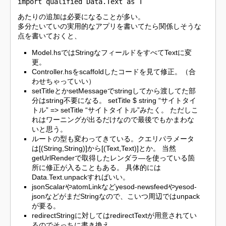
import qualified Data.Text as T
あたりの追加は必要になることが多い。
多分たいていの実用的なアプリを書いてたら関係しそうな
点を書いておくと、
Model.hsではStringなフィールドをすべてTextに変
更。
Controller.hsをscaffoldしたコードを見て修正。（合
わせちゃっていい）
setTitleとかsetMessageでstringしてから渡してた部
分はstring不要になる。 setTitle $ string “サイトタイ
トル” => setTitle “サイトタイトル”みたく。 ただしこ
れはワーニングが出るだけなので最後でもかまわな
いと思う。
ルートの型も変わってきている。クエリパラメータ
は[(String,String)]から[(Text,Text)]とか。 当然
getUrlRenderで取得したレンダラ—を使っている箇
所に修正が入ることもある。 具体的には
Data.Text.unpackすればいい。
jsonScalarやatomLinkなどyesod-newsfeedやyesod-
jsonなどがまだStringなので、こいつ周辺ではunpack
が要る。
redirectStringに対してはredirectTextが用意されてい
るのでそっちに書き換え。