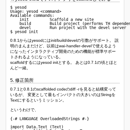
$ yesod

Usage: yesod <command>

Available commands:

    init         Scaffold a new site

    build        Build project (performs TH dependen
    devel        Run project with the devel server

$ yesod init
0.8.1からはyesodにはinit/build/develの引数がサポート。 説
明のまんまだけど、以前はwai-handler-develで使えるよう
になったインタラクティブ開発のための機能が標準サポー
トされるようになっている。
scaffoldするにはyesod initとする。 あとは0.7.1の頃とほと
んど一緒。
5. 修正箇所
0.7.1と0.8.1のscaffolded codeのdiff -rを見ると結構変って
いるが、 変更として最もインパクトの大きいのはStringを
Textにするというミッション。
というわけで、
{-# LANGUAGE OverloadedStrings #-}

import Data.Text (Text)
