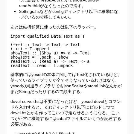
readAuthIdがなくなったので消す。
Settings.hsなどがconfigディレクトリ以下に移動にな
っているので移してもいい。
あとは結構頻繁に使ったのは以下のラッパー。
import qualified Data.Text as T

(+++) :: Text -> Text -> Text

(+++) = T.append

showText :: (Show a) => a -> Text

showText = T.pack . show

readText :: (Read a) => Text -> a

readText = read . T.unpack
基本的にはyesodの本体に関してはText化されているけど、
使っているライブラリが全てそうなっているわけはなく、
yesodの周辺ライブラリでもjsonScalarやatomLinkなんかが
まだStringだったりするので頻出する。
devel-server.hsは不要になったけど、yesod develとコマン
ドを入力すると、 distディレクトリ以下にビルドしつつ
devel.hsとかを作ってこいつで走らせるようになる。 こい
つが正常に機能するにはcabalファイルにいくつか記述する
必要がある。
yesodは0.8以上0.9未満にする。