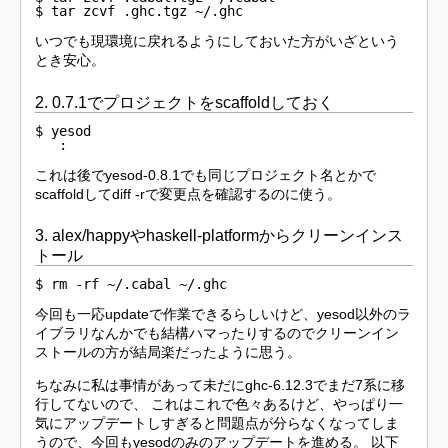
$ tar zcvf .ghc.tgz ~/.ghc
いつでも現環境に戻れるようにしておいた方がいざという
とき安心。
2. 0.7.1でプロジェクトをscaffoldしておく
$ yesod

   :
これは後でyesod-0.8.1でも同じプロジェクト名とかで
scaffoldしてdiff -rで変更点を確認するのに使う。
3. alex/happyやhaskell-platformからクリーンインス
トール
$ rm -rf ~/.cabal ~/.ghc
今回も一応updateで作業できるらしいけど、yesod以外のラ
イブラリなんかでも結構ハマったりするのでクリーンイン
ストールの方が結局楽だったように思う。
ちなみに私は事情があって未だにghc-6.12.3でまだ7系に移
行してないので、 これはこれで色々あるけど、やっぱり一
気にアップデートしすぎると問題点が分らなくなってしま
うので、今回もyesodのみのアップデートを進める。 以下