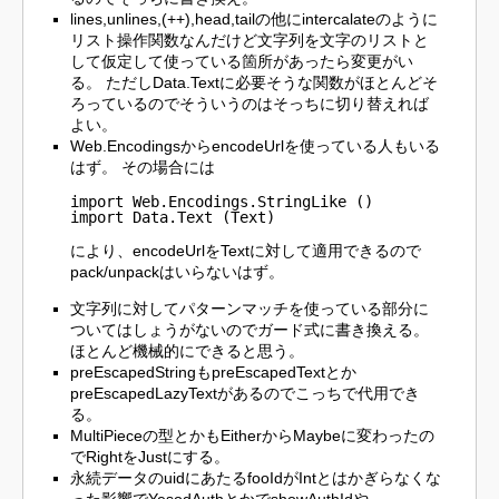
lines,unlines,(++),head,tailの他にintercalateのように
リスト操作関数なんだけど文字列を文字のリストと
して仮定して使っている箇所があったら変更がい
る。 ただしData.Textに必要そうな関数がほとんどそ
ろっているのでそういうのはそっちに切り替えれば
よい。
Web.EncodingsからencodeUrlを使っている人もいる
はず。 その場合には
import Web.Encodings.StringLike ()

import Data.Text (Text)
により、encodeUrlをTextに対して適用できるので
pack/unpackはいらないはず。
文字列に対してパターンマッチを使っている部分に
ついてはしょうがないのでガード式に書き換える。
ほとんど機械的にできると思う。
preEscapedStringもpreEscapedTextとか
preEscapedLazyTextがあるのでこっちで代用でき
る。
MultiPieceの型とかもEitherからMaybeに変わったの
でRightをJustにする。
永続データのuidにあたるfooIdがIntとはかぎらなくな
った影響でYesodAuthとかでshowAuthIdや