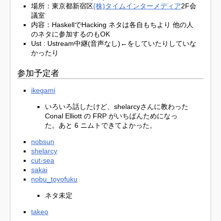
場所：東京都新宿区
(株)タイムインターメディア
2F会
議室
内容：HaskellでHacking ネタは各自もちより 他の人
のネタに参加するのもOK
Ust : Ustream中継(音声なし)←をしていたりしていな
かったり
参加予定者
ikegami
いろいろ話したけど、shelarcyさんに教わった
Conal Elliott の FRP がいちばんためになっ
た。あと 6 ニムトできてよかった。
nobsun
shelarcy
cut-sea
sakai
nobu_toyofuku
ネタ未定
takeo