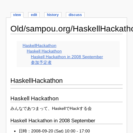
view
edit
history
discuss
Old/sampou.org/HaskellHackath
HaskellHackathon
Haskell Hackathon
Haskell Hackathon in 2008 September
参加予定者
HaskellHackathon
Haskell Hackathon
みんなであつまって、HaskellでHackする会
Haskell Hackathon in 2008 September
日時：2008-09-20 (Sat) 10:00 - 17:00