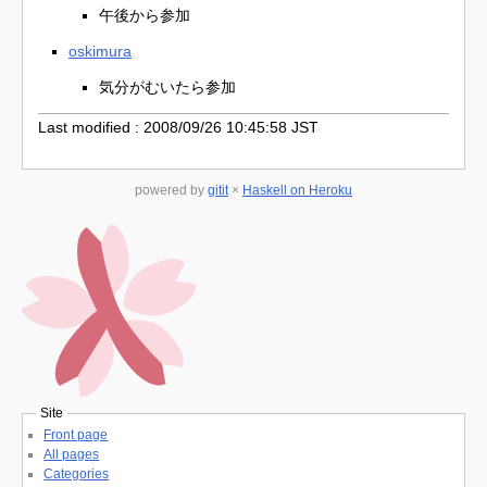
午後から参加
oskimura
気分がむいたら参加
Last modified : 2008/09/26 10:45:58 JST
powered by
gitit
×
Haskell on Heroku
Site
Front page
All pages
Categories